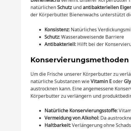
Bienenwachs
verleiht unserer Körperbutter n
natürlichen
Schutz
und
antibakteriellen Eige
der Körperbutter. Bienenwachs unterstützt di
Konsistenz:
Natürliches Verdickungsmi
Schutz:
Wasserabweisende Barriere
Antibakteriell:
Hilft bei der Konservier
Konservierungsmethoden
Um die Frische unserer Körperbutter zu verlä
natürliche Substanzen wie
Vitamin E
oder
Gly
austrocknen kann. Eine angemessene Konservi
Körperbutter zu verlängern und produktbedi
Natürliche Konservierungsstoffe:
Vitam
Vermeidung von Alkohol:
Da austrockn
Haltbarkeit:
Verlängerung ohne Schads