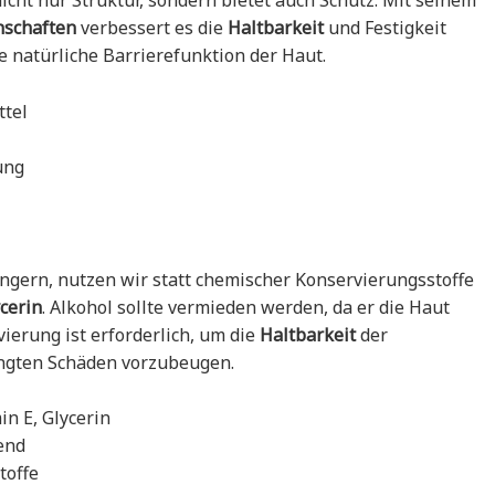
icht nur Struktur, sondern bietet auch Schutz. Mit seinem
nschaften
verbessert es die
Haltbarkeit
und Festigkeit
e natürliche Barrierefunktion der Haut.
ttel
ung
ngern, nutzen wir statt chemischer Konservierungsstoffe
cerin
. Alkohol sollte vermieden werden, da er die Haut
erung ist erforderlich, um die
Haltbarkeit
der
ngten Schäden vorzubeugen.
in E, Glycerin
end
toffe